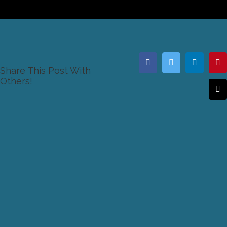
Facebook
Twitter
LinkedIn
Pi
Share This Post With
Others!
E
M